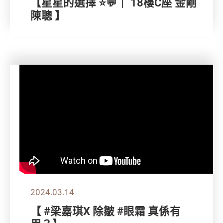
【星星的選擇 ⭐💬｜ 18樓C座 金剛
陳聰 】
2024.03.14
【 #梁嘉琪X 除皺 #眼霜 真係有