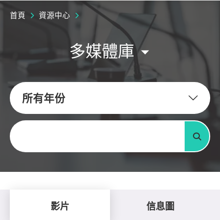
首頁
資源中心
多媒體庫
所有年份
關鍵字
搜尋
影片
信息圖