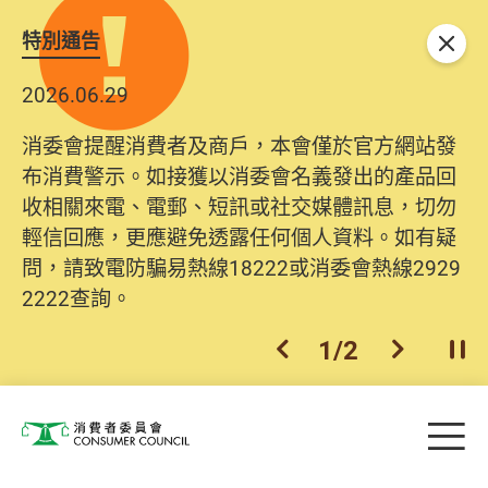
特別通告
關閉
2026.06.29
2025.10.31
消委會提醒消費者及商戶，本會僅於官方網站發
為提升使用者體驗及網絡安全，本會的投訴處理
布消費警示。如接獲以消委會名義發出的產品回
系統已經進行升級及推出新功能。由2025年11月
收相關來電、電郵、短訊或社交媒體訊息，切勿
10日起，消費者需要提供基本聯絡資料（包括姓
輕信回應，更應避免透露任何個人資料。如有疑
名、電郵及電話）註冊帳戶，才可提交投訴、查
問，請致電防騙易熱線18222或消委會熱線2929
詢及建議。所有提交紀錄將清晰整合於帳戶中，
2222查詢。
方便日後作出跟進。
2
/
2
上一個
下一個
開
Skip to main content
目
消費者委員會