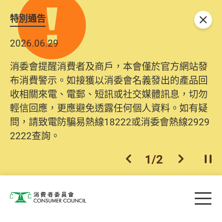
特別通告
關閉
2026.06.29
2025.10.31
消委會提醒消費者及商戶，本會僅於官方網站發
為提升使用者體驗及網絡安全，本會的投訴處理
布消費警示。如接獲以消委會名義發出的產品回
系統已經進行升級及推出新功能。由2025年11月
收相關來電、電郵、短訊或社交媒體訊息，切勿
10日起，消費者需要提供基本聯絡資料（包括姓
輕信回應，更應避免透露任何個人資料。如有疑
名、電郵及電話）註冊帳戶，才可提交投訴、查
問，請致電防騙易熱線18222或消委會熱線2929
詢及建議。所有提交紀錄將清晰整合於帳戶中，
2222查詢。
方便日後作出跟進。
2
/
2
上一個
下一個
開
Skip to main content
目
消費者委員會