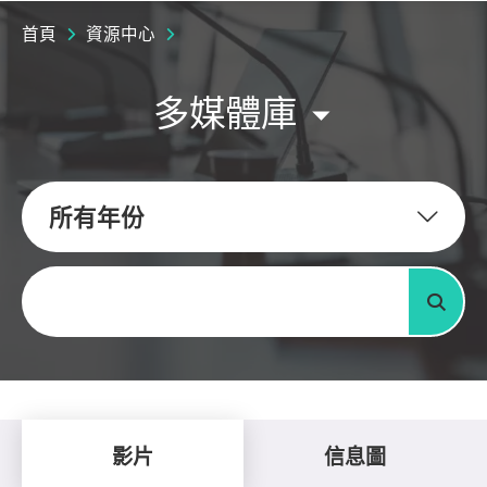
首頁
資源中心
多媒體庫
所有年份
關鍵字
搜尋
影片
信息圖