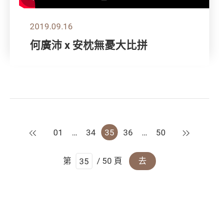
2019.09.16
何廣沛 x 安枕無憂大比拼
上一頁
下一頁
01
…
34
35
36
…
50
第
/ 50 頁
去