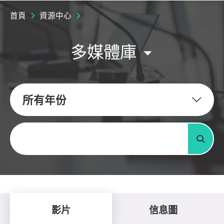
首頁
資源中心
多媒體庫
所有年份
關鍵字
搜尋
影片
信息圖