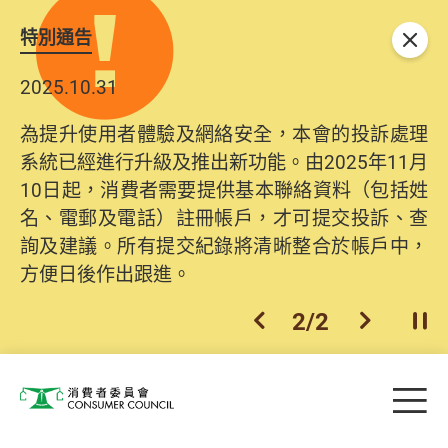
特別通告
關閉
2025.10.31
為提升使用者體驗及網絡安全，本會的投訴處理
系統已經進行升級及推出新功能。由2025年11月
10日起，消費者需要提供基本聯絡資料（包括姓
名、電郵及電話）註冊帳戶，才可提交投訴、查
詢及建議。所有提交紀錄將清晰整合於帳戶中，
方便日後作出跟進。
2
/
2
上一個
下一個
開
Skip to main content
目
消費者委員會