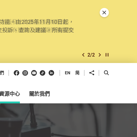
關閉特別通告
。由2025年11月10日起，
交投訴、查詢及建議。所有提交
2
/
2
上一個
下一個
開始/暫停幻燈
Facebook
Instagram
Youtube
抖音
領英
分享到
開啟搜尋框
們
EN
简
資源中心
關於我們