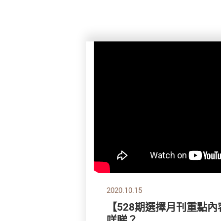
2020.10.15
【528期選擇月刊重點內
咩睇？