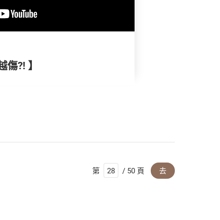
傷?! 】
第
/ 50 頁
去