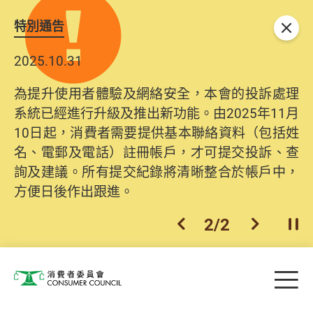
特別通告
關閉
2025.10.31
為提升使用者體驗及網絡安全，本會的投訴處理
系統已經進行升級及推出新功能。由2025年11月
10日起，消費者需要提供基本聯絡資料（包括姓
名、電郵及電話）註冊帳戶，才可提交投訴、查
詢及建議。所有提交紀錄將清晰整合於帳戶中，
方便日後作出跟進。
2
/
2
上一個
下一個
開
Skip to main content
目
消費者委員會