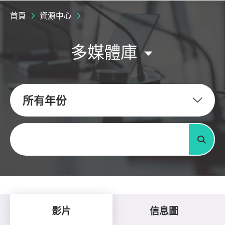
首頁
資源中心
多媒體庫
所有年份
關鍵字
搜尋
影片
信息圖