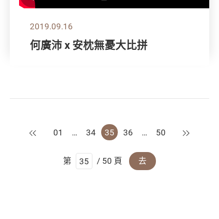
2019.09.16
何廣沛 x 安枕無憂大比拼
上一頁
下一頁
01
…
34
35
36
…
50
第
/ 50 頁
去