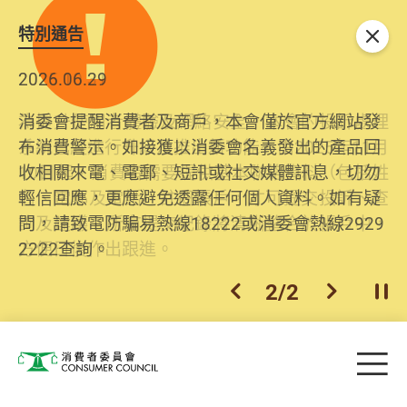
特別通告
關閉
2026.06.29
2025.10.31
消委會提醒消費者及商戶，本會僅於官方網站發
為提升使用者體驗及網絡安全，本會的投訴處理
布消費警示。如接獲以消委會名義發出的產品回
系統已經進行升級及推出新功能。由2025年11月
收相關來電、電郵、短訊或社交媒體訊息，切勿
10日起，消費者需要提供基本聯絡資料（包括姓
輕信回應，更應避免透露任何個人資料。如有疑
名、電郵及電話）註冊帳戶，才可提交投訴、查
問，請致電防騙易熱線18222或消委會熱線2929
詢及建議。所有提交紀錄將清晰整合於帳戶中，
2222查詢。
方便日後作出跟進。
2
/
2
上一個
下一個
開
Skip to main content
目
消費者委員會