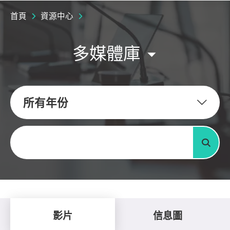
首頁
資源中心
多媒體庫
所有年份
關鍵字
搜尋
影片
信息圖