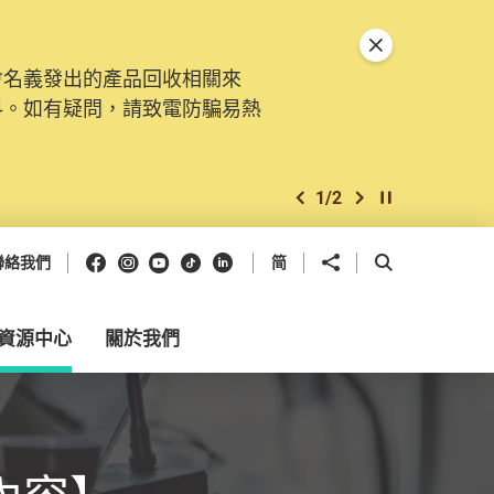
關閉特別通告
會名義發出的產品回收相關來
料。如有疑問，請致電防騙易熱
1
/
2
上一個
下一個
開始/暫停幻燈
Facebook
Instagram
Youtube
抖音
領英
分享到
開啟搜尋框
聯絡我們
简
資源中心
關於我們