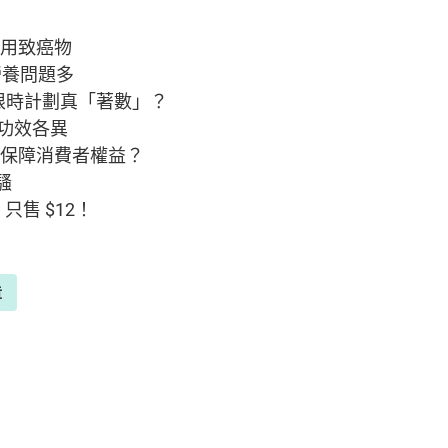
禁用致癌物
營養問題多
 限時計劃真「著數」？
分功效各異
樣保障消費者權益？
風騷
只售 $12！
章