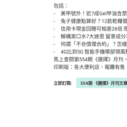
包括：
- 美甲號外！近7成Gel甲油含
- 兔子健康點算好？12款乾糧
- 信用卡現金回贈可相差26倍
- 解構漱口水7大迷思 留意成
- 何謂「不合情理合約」？怎
- 4G比到5G 智能手機哪部領
馬上查閱第554期《選擇》月刊，
印刷版：各大便利店、報攤有售
立即訂閱:
554期 《選擇》月刊文