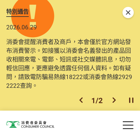
特別通告
關閉
2026.06.29
消委會提醒消費者及商戶，本會僅於官方網站發
布消費警示。如接獲以消委會名義發出的產品回
收相關來電、電郵、短訊或社交媒體訊息，切勿
輕信回應，更應避免透露任何個人資料。如有疑
問，請致電防騙易熱線18222或消委會熱線2929
2222查詢。
1
/
2
上一個
下一個
開
Skip to main content
目
消費者委員會