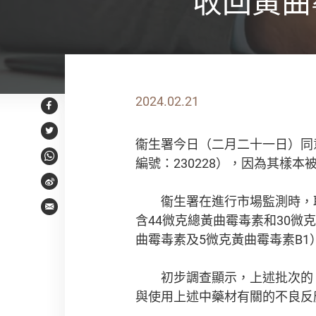
收回黃曲
2024.02.21
Facebook
Twitter
衞生署今日（二月二十一日）同
編號：230228），因為其樣
WhatsApp
Weibo
衞生署在進行市場監測時，取
Email
含44微克總黃曲霉毒素和30微
曲霉毒素及5微克黃曲霉毒素B1
初步調查顯示，上述批次的「
與使用上述中藥材有關的不良反