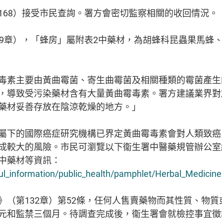
168）接受市民查詢。署方會密切監察相關的收回情況。
章），「蜂房」屬附表2中藥材，為胡蜂科昆蟲果馬蜂
素主要由黃曲霉菌、寄生曲霉菌及相關種類的霉菌產生
，導致受污染藥材含有大量黃曲霉毒素。署方建議業界對
藥材妥善存放在陰涼乾燥的地方。」
下的國際癌症研究機構已界定黃曲霉毒素會對人類致癌
成較大的風險。市民可瀏覽以下衞生署中醫藥規管辦公室
中藥材等資訊：
l_information/public_health/pamphlet/Herbal_Medicine
第132章）第52條，任何人售賣藥物而其性質、物質
00元和監禁三個月。待調查完成後，衞生署會就檢控事宜