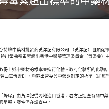
霉毒素超出標準的中藥
意持牌中藥材批發商黃澤記有限公司 （黃澤記）自願從
本被驗出黃曲霉毒素超出香港中醫藥管理委員會（管委會）
得上述中藥材的樣本並進行化驗。政府化驗所的化驗結果
克黃曲霉毒素B1，均超出管委會中藥組制定的標準（即每
）。
蜂房」由黃澤記從內地進口香港，署方正追查有關中藥
應呈報，案件仍在調查中。