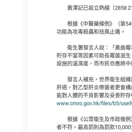
黃澤記已設立熱線（2858 2
根據《中醫藥條例》（第549
功能為攻毒殺蟲和祛風止痛。
衞生署發言人說：「黃曲霉毒
貯存不當等因素可助長霉菌滋生
設施的溫濕度，而市民亦應將中
發言人補充，世界衞生組織屬
肝癌，對乙型肝炎帶菌者更會構
能對人體的不良影響及妥善貯存
www.cmro.gov.hk/files/b5/usefu
根據《公眾衞生及市政條例》（
者不符，最高罰則為罰款10,0