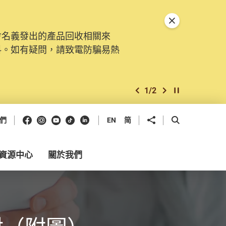
關閉特別通告
會名義發出的產品回收相關來
料。如有疑問，請致電防騙易熱
1
/
2
上一個
下一個
開始/暫停幻燈
Facebook
Instagram
Youtube
抖音
領英
分享到
開啟搜尋框
們
EN
简
資源中心
關於我們