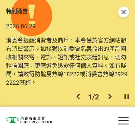
特別通告
關閉
2026.06.29
消委會提醒消費者及商戶，本會僅於官方網站發
布消費警示。如接獲以消委會名義發出的產品回
收相關來電、電郵、短訊或社交媒體訊息，切勿
輕信回應，更應避免透露任何個人資料。如有疑
問，請致電防騙易熱線18222或消委會熱線2929
2222查詢。
1
/
2
上一個
下一個
開
Skip to main content
目
消費者委員會