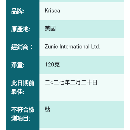
Krisca
品牌:
美國
原產地:
Zunic International Ltd.
經銷商：
120克
淨重:
二○二七年二月二十日
此日期前
最佳:
糖
不符合檢
測項目: