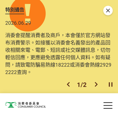
特別通告
關閉
2026.06.29
消委會提醒消費者及商戶，本會僅於官方網站發
布消費警示。如接獲以消委會名義發出的產品回
收相關來電、電郵、短訊或社交媒體訊息，切勿
輕信回應，更應避免透露任何個人資料。如有疑
問，請致電防騙易熱線18222或消委會熱線2929
2222查詢。
1
/
2
上一個
下一個
開
Skip to main content
目
消費者委員會