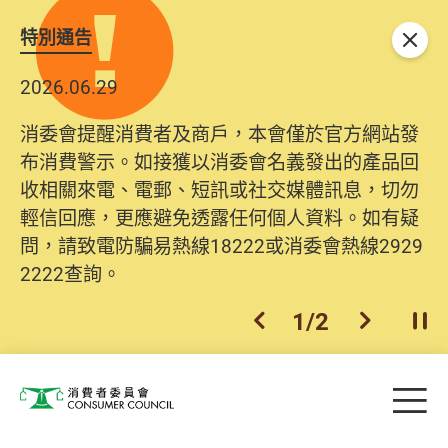
特別通告
關閉
2026.06.29
消委會提醒消費者及商戶，本會僅於官方網站發
布消費警示。如接獲以消委會名義發出的產品回
收相關來電、電郵、短訊或社交媒體訊息，切勿
輕信回應，更應避免透露任何個人資料。如有疑
問，請致電防騙易熱線18222或消委會熱線2929
2222查詢。
1
/
2
上一個
下一個
開
Skip to main content
目
消費者委員會