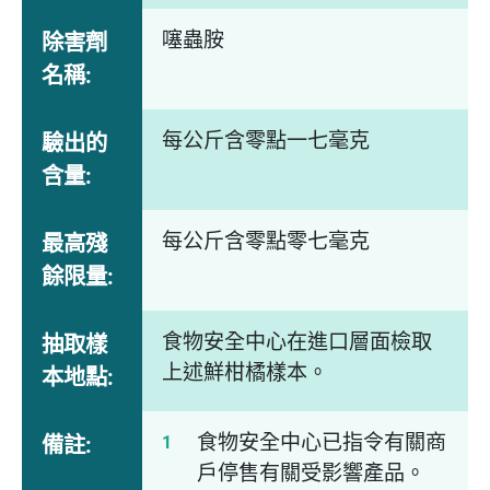
噻蟲胺
除害劑
名稱:
每公斤含零點一七毫克
驗出的
含量:
每公斤含零點零七毫克
最高殘
餘限量:
食物安全中心在進口層面檢取
抽取樣
上述鮮柑橘樣本。
本地點:
食物安全中心已指令有關商
備註:
戶停售有關受影響產品。