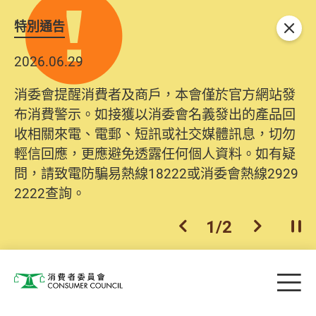
特別通告
關閉
2026.06.29
消委會提醒消費者及商戶，本會僅於官方網站發
布消費警示。如接獲以消委會名義發出的產品回
收相關來電、電郵、短訊或社交媒體訊息，切勿
輕信回應，更應避免透露任何個人資料。如有疑
問，請致電防騙易熱線18222或消委會熱線2929
2222查詢。
1
/
2
上一個
下一個
開
Skip to main content
目
消費者委員會