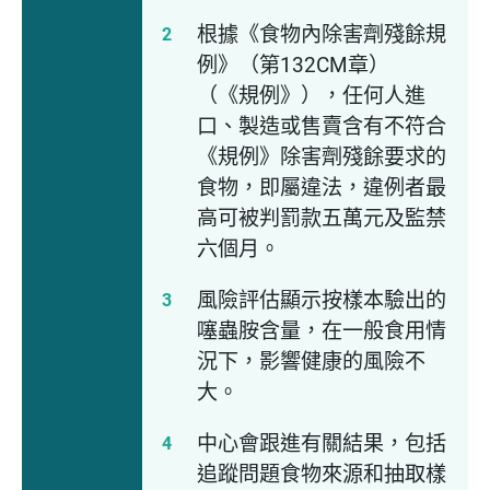
根據《食物內除害劑殘餘規
例》（第132CM章）
（《規例》），任何人進
口、製造或售賣含有不符合
《規例》除害劑殘餘要求的
食物，即屬違法，違例者最
高可被判罰款五萬元及監禁
六個月。
風險評估顯示按樣本驗出的
噻蟲胺含量，在一般食用情
況下，影響健康的風險不
大。
中心會跟進有關結果，包括
追蹤問題食物來源和抽取樣