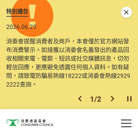
特別通告
關閉
2026.06.29
消委會提醒消費者及商戶，本會僅於官方網站發
布消費警示。如接獲以消委會名義發出的產品回
收相關來電、電郵、短訊或社交媒體訊息，切勿
輕信回應，更應避免透露任何個人資料。如有疑
問，請致電防騙易熱線18222或消委會熱線2929
2222查詢。
1
/
2
上一個
下一個
開
Skip to main content
目
消費者委員會