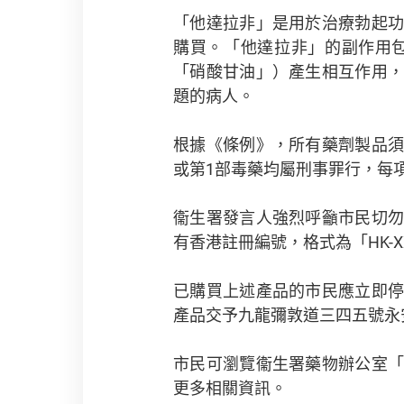
「他達拉非」是用於治療勃起
購買。「他達拉非」的副作用
「硝酸甘油」）產生相互作用
題的病人。
根據《條例》，所有藥劑製品
或第1部毒藥均屬刑事罪行，每項
衞生署發言人強烈呼籲市民切
有香港註冊編號，格式為「HK-
已購買上述產品的市民應立即
產品交予九龍彌敦道三四五號永
市民可瀏覽衞生署藥物辦公室
更多相關資訊。