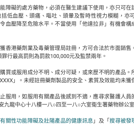
功能障礙的處方藥物，必須在醫生建議下使用，亦只可在
包括低血壓、頭痛、嘔吐、頭暈及暫時性視力模糊，亦
，令血壓降至危險水平。不當使用「他達拉非」有機會構
須獲香港藥劑業及毒藥管理局註冊，方可合法於市面銷售
罪行最高罰則為罰款100,000元及監禁兩年。
勿購買或服用成分不明、成分可疑，或來歷不明的產品。
XXXXX」。未經註冊藥劑製品的安全、素質及效能均未獲
停止服用，如服用有關產品後感到不適，應尋求醫護人員
安九龍中心十八樓一八○四至一八○六室衞生署藥物辦公
「
有關性功能障礙及壯陽產品的健康訊息
」及「
搜尋被發