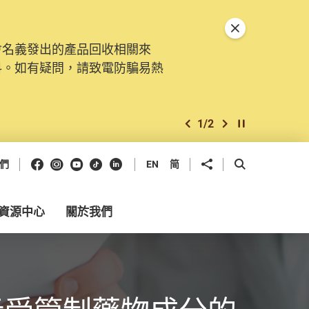
關閉特別通告
會名義發出的產品回收相關來
料。如有疑問，請致電防騙易熱
1
/
2
上一個
下一個
開始/暫停幻燈
Facebook
Instagram
Youtube
抖音
領英
分享到
開啟搜尋框
們
EN
简
資源中心
關於我們