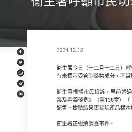
衞生署呼籲市民切
2024.12.12
Facebook
Twitter
衞生署今日（十二月十二日）呼籲
有未標示受管制藥物成分，不當
WhatsApp
Weibo
衞生署根據市民投訴，早前透
Email
業及毒藥條例》（第138章）
銷售。檢驗結果更發現產品樣本
衞生署正繼續調查事件。