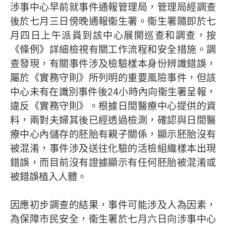
涉事中心早前就事件通報管理局，管理局經調查
後於七月三日傍晚通報衞生署。衞生署隨即於七
月四日上午派員到該中心展開巡查和調查，按
《條例》詳細檢視有關工作流程和安全措施。調
查發現，有關事件涉及檢驗樣本身份辨識錯誤，
屬於《實務守則》所列明的重要風險事件，但該
中心未有在識別事件後24小時內向衞生署呈報，
違反《實務守則》。根據日間醫療中心提供的資
料，兩對夫婦其後已經透過檢測，確認與日間醫
療中心內儲存的胚胎有親子關係，顯示胚胎沒有
被混淆，事件涉及送往化驗的活檢組織樣本出現
錯誤，而目前沒有證據顯示有任何胚胎被混淆或
被錯誤植入人體。
因應初步調查的結果，事件可能涉及人為因素，
為保障市民安全，衞生署於七月六日向涉事中心