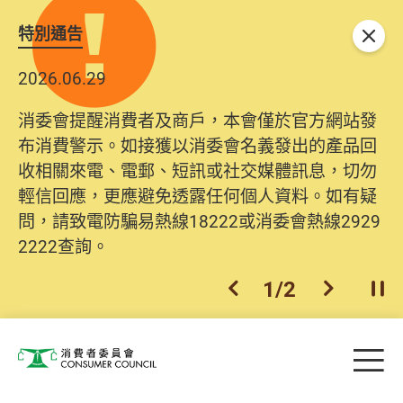
特別通告
關閉
2026.06.29
消委會提醒消費者及商戶，本會僅於官方網站發
布消費警示。如接獲以消委會名義發出的產品回
收相關來電、電郵、短訊或社交媒體訊息，切勿
輕信回應，更應避免透露任何個人資料。如有疑
問，請致電防騙易熱線18222或消委會熱線2929
2222查詢。
1
/
2
上一個
下一個
開
Skip to main content
目
消費者委員會