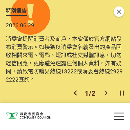
特別通告
關閉
2026.06.29
消委會提醒消費者及商戶，本會僅於官方網站發
布消費警示。如接獲以消委會名義發出的產品回
收相關來電、電郵、短訊或社交媒體訊息，切勿
輕信回應，更應避免透露任何個人資料。如有疑
問，請致電防騙易熱線18222或消委會熱線2929
2222查詢。
1
/
2
上一個
下一個
開
Skip to main content
目
消費者委員會