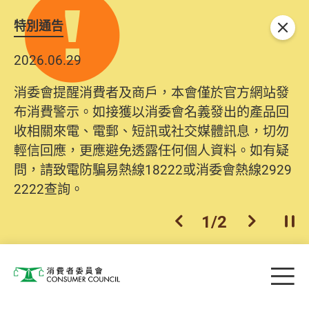
特別通告
關閉
2026.06.29
消委會提醒消費者及商戶，本會僅於官方網站發
布消費警示。如接獲以消委會名義發出的產品回
收相關來電、電郵、短訊或社交媒體訊息，切勿
輕信回應，更應避免透露任何個人資料。如有疑
問，請致電防騙易熱線18222或消委會熱線2929
2222查詢。
1
/
2
上一個
下一個
開
Skip to main content
目
消費者委員會