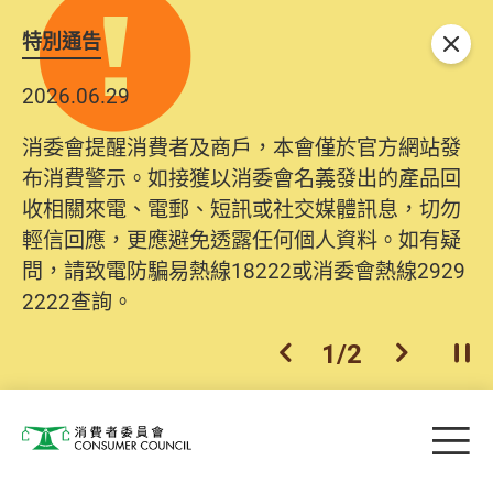
特別通告
關閉
2026.06.29
消委會提醒消費者及商戶，本會僅於官方網站發
布消費警示。如接獲以消委會名義發出的產品回
收相關來電、電郵、短訊或社交媒體訊息，切勿
輕信回應，更應避免透露任何個人資料。如有疑
問，請致電防騙易熱線18222或消委會熱線2929
2222查詢。
1
/
2
上一個
下一個
開
Skip to main content
目
消費者委員會