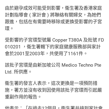
由於避孕成效可能受到影響，衞生署及香港家庭
計劃指導會
(
家計會
)
將聯絡有關婦女，為她們
跟進，包括在有需要時移除或更換受影響的子宮
環。
受影響的子宮環型號屬
Copper T380A
及批號
FD
010201
，衞生署轄下的家庭健康服務部與家計
會於2001至2003年，共使用了1161件。
該批子宮環是由新加坡公司
Medico Techno Pte
Ltd.
所供應。
衞生署的發言人表示，這次更換是一項預防措
施，署方並沒有收到因使用該批子宮環而引起嚴
重副作用的報告。
他表示：「在過去12個月，衞生署共接到家計會