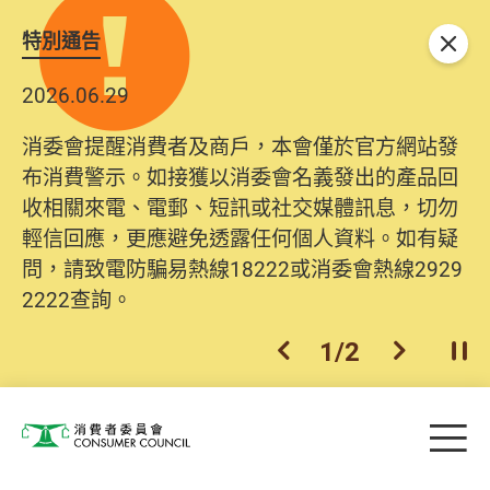
特別通告
關閉
2026.06.29
消委會提醒消費者及商戶，本會僅於官方網站發
布消費警示。如接獲以消委會名義發出的產品回
收相關來電、電郵、短訊或社交媒體訊息，切勿
輕信回應，更應避免透露任何個人資料。如有疑
問，請致電防騙易熱線18222或消委會熱線2929
2222查詢。
1
/
2
上一個
下一個
開
Skip to main content
目
消費者委員會