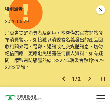
特別通告
關閉
2026.06.29
消委會提醒消費者及商戶，本會僅於官方網站發
布消費警示。如接獲以消委會名義發出的產品回
收相關來電、電郵、短訊或社交媒體訊息，切勿
輕信回應，更應避免透露任何個人資料。如有疑
問，請致電防騙易熱線18222或消委會熱線2929
2222查詢。
1
/
2
上一個
下一個
開
Skip to main content
目
消費者委員會