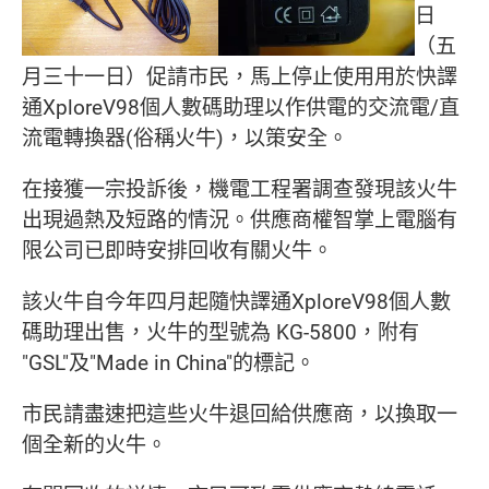
日
（五
月三十一日）促請市民，馬上停止使用用於快譯
通XploreV98個人數碼助理以作供電的交流電/直
流電轉換器(俗稱火牛)，以策安全。
在接獲一宗投訴後，機電工程署調查發現該火牛
出現過熱及短路的情況。供應商權智掌上電腦有
限公司已即時安排回收有關火牛。
該火牛自今年四月起隨快譯通XploreV98個人數
碼助理出售，火牛的型號為 KG-5800，附有
"GSL"及"Made in China"的標記。
市民請盡速把這些火牛退回給供應商，以換取一
個全新的火牛。