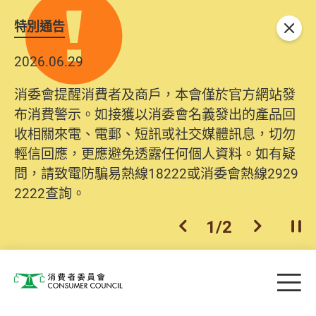
特別通告
關閉
2026.06.29
消委會提醒消費者及商戶，本會僅於官方網站發
布消費警示。如接獲以消委會名義發出的產品回
收相關來電、電郵、短訊或社交媒體訊息，切勿
輕信回應，更應避免透露任何個人資料。如有疑
問，請致電防騙易熱線18222或消委會熱線2929
2222查詢。
1
/
2
上一個
下一個
開
Skip to main content
目
消費者委員會