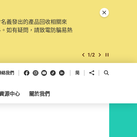
關閉特別通告
會名義發出的產品回收相關來
料。如有疑問，請致電防騙易熱
1
/
2
上一個
下一個
開始/暫停幻燈
Facebook
Instagram
Youtube
抖音
領英
分享到
開啟搜尋框
聯絡我們
简
資源中心
關於我們