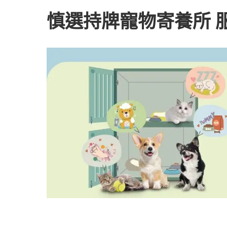
慎選持牌寵物寄養所 