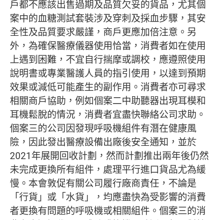
戶都不應該出售過期及品質欠妥的貨品，尤其個
案中的血糖測試套裝涉及穿刺及採血步驟，其安
全性及品質要求嚴謹，商戶更應加倍注意。另
外，為確保醫療儀器使用恰當，消費者如在使用
上遇到困難，不宜自行揣摩或調校，應遵照使用
說明書或專業醫護人員的指引使用，以達到預期
效果或減低可能產生的副作用。消費者亦可尋求
相關商戶協助，例如個案二中助聽器出現耳模和
耳機鬆脫的情況，消費者宜盡快聯絡公司求助。
個案三的公司因發現呼吸機組件有潛在健康風
險，因此發出醫療設備出廠後安全通知，並於
2021年展開回收計劃，然而計劃推出兩年後仍然
未完成更換所有組件，處理平行進口貨品尤為緩
慢。本會敦促有關公司履行廠商責任，不論是
「行貨」或「水貨」，均應盡快為受影響的消費
者更換有問題的呼吸機或相關組件。個案
三
的消