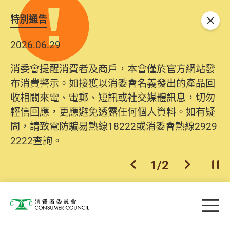
特別通告
關閉
2026.06.29
消委會提醒消費者及商戶，本會僅於官方網站發
布消費警示。如接獲以消委會名義發出的產品回
收相關來電、電郵、短訊或社交媒體訊息，切勿
輕信回應，更應避免透露任何個人資料。如有疑
問，請致電防騙易熱線18222或消委會熱線2929
2222查詢。
1
/
2
上一個
下一個
開
Skip to main content
目
消費者委員會