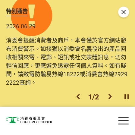
特別通告
關閉
2026.06.29
消委會提醒消費者及商戶，本會僅於官方網站發
布消費警示。如接獲以消委會名義發出的產品回
收相關來電、電郵、短訊或社交媒體訊息，切勿
輕信回應，更應避免透露任何個人資料。如有疑
問，請致電防騙易熱線18222或消委會熱線2929
2222查詢。
1
/
2
上一個
下一個
開
Skip to main content
目
消費者委員會