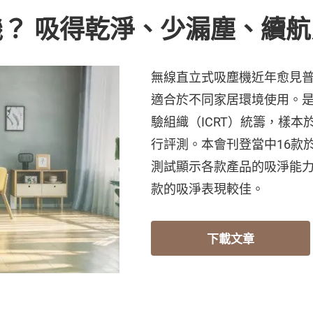
？ 吸得乾淨、少漏塵、續
無線直立式吸塵機近年愈見
適合於不同家居環境使用。
驗組織（ICRT）統籌，樣
行評測。本會刊登當中16款
測試顯示各款產品的吸淨能力
款的吸淨表現較佳。
下載文章