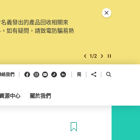
關閉特別通告
會名義發出的產品回收相關來
料。如有疑問，請致電防騙易熱
1
/
2
上一個
下一個
開始/暫停幻燈
Facebook
Instagram
Youtube
抖音
領英
分享到
開啟搜尋框
聯絡我們
简
資源中心
關於我們
收藏