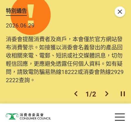
特別通告
關閉
2026.06.29
消委會提醒消費者及商戶，本會僅於官方網站發
布消費警示。如接獲以消委會名義發出的產品回
收相關來電、電郵、短訊或社交媒體訊息，切勿
輕信回應，更應避免透露任何個人資料。如有疑
問，請致電防騙易熱線18222或消委會熱線2929
2222查詢。
1
/
2
上一個
下一個
開
Skip to main content
目
消費者委員會