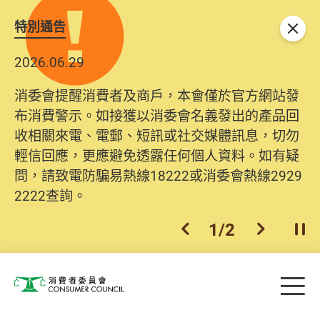
特別通告
關閉
2026.06.29
消委會提醒消費者及商戶，本會僅於官方網站發
布消費警示。如接獲以消委會名義發出的產品回
收相關來電、電郵、短訊或社交媒體訊息，切勿
輕信回應，更應避免透露任何個人資料。如有疑
問，請致電防騙易熱線18222或消委會熱線2929
2222查詢。
1
/
2
上一個
下一個
開
Skip to main content
目
消費者委員會