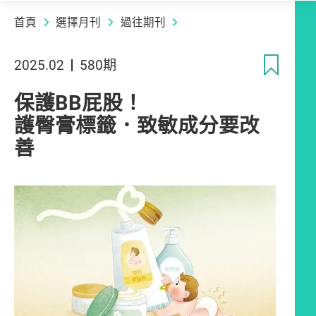
首頁
選擇月刊
過往期刊
收
2025.02
580期
保護BB屁股！
護臀膏標籤．致敏成分要改
善