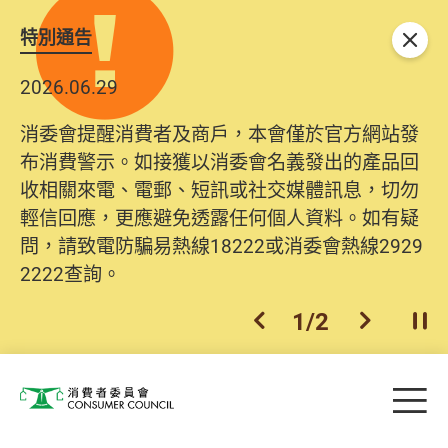
特別通告
關閉
2026.06.29
消委會提醒消費者及商戶，本會僅於官方網站發
布消費警示。如接獲以消委會名義發出的產品回
收相關來電、電郵、短訊或社交媒體訊息，切勿
輕信回應，更應避免透露任何個人資料。如有疑
問，請致電防騙易熱線18222或消委會熱線2929
2222查詢。
1
/
2
上一個
下一個
開
Skip to main content
目
消費者委員會