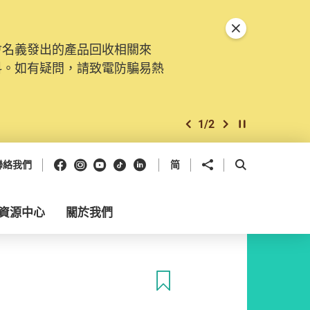
關閉特別通告
會名義發出的產品回收相關來
料。如有疑問，請致電防騙易熱
1
/
2
上一個
下一個
開始/暫停幻燈
Facebook
Instagram
Youtube
抖音
領英
分享到
開啟搜尋框
聯絡我們
简
資源中心
關於我們
收藏