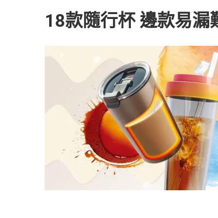
18款隨行杯 邊款易