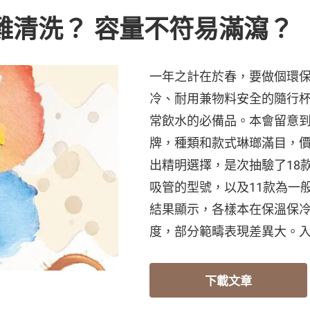
漏難清洗？ 容量不符易滿瀉？
一年之計在於春，要做個環
冷、耐用兼物料安全的隨行
常飲水的必備品。本會留意
牌，種類和款式琳瑯滿目，
出精明選擇，是次抽驗了18
吸管的型號，以及11款為一
結果顯示，各樣本在保溫保
度，部分範疇表現差異大。
下載文章