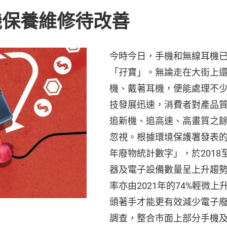
機保養維修待改善
今時今日，手機和無線耳機
「孖寶」。無論走在大街上
機、戴著耳機，便能處理不
技發展迅速，消費者對產品
追新機、追高速、高畫質之
忽視。根據環境保護署發表的「
年廢物統計數字」，於2018
器及電子設備數量呈上升趨
率亦由2021年的74%輕微上
頭著手才能更有效減少電子
調查，整合市面上部分手機