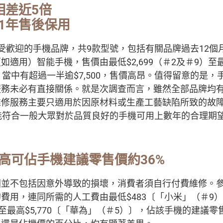
相差近5倍
1年售後保用
受歡迎的手機品牌，共9款型號，包括有關品牌過去12個
適用）智能手機，售價由最低$2,699（＃2及＃9）至最高
。當中有超過一半逾$7,500，售價高昂。值得留意的是
服務未必有直接關係。就是次調查而言，雖然全部品牌均
維修服務主要只適用於因原材料或生產工藝缺陷所致的故障
能符合一般大眾對於品質良好的手機可用上數年的合理期
高可佔手機建議零售價約36%
圍並不包括因意外導致的損壞，消費者須自行付費維修。
費用，連同所需的人工費由最低$483〔「小米」（＃9
，至最高$5,770〔「華為」（＃5）〕，佔該手機的建議零售