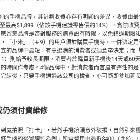
劃的手機品牌，其計劃收費亦存有明顯的差異，收費由最低
至最高$1,899（佔該手機建議零售價約14%），實際收費
亦應留意品牌是否對服務的購買設有時限，以免錯過期限
說，「小米」（＃9）的用戶須於購買手機時，一併決定是
調查的品牌中最短，有意選購的消費者或須倉卒決定；而「
」（＃1）則給予較長期限，消費者於購買新手機後14天或6
的時間作考慮。4個品牌中，對消費者而言最有彈性的是
期完結後，只要手機通過該公司的檢查，亦可隨即參加延
或仍須付費維修
機到處拍照「打卡」，若然手機鏡頭意外破損，自然引來
手機的後置鏡頭為例，所需費用由最低$400（＃8），至最