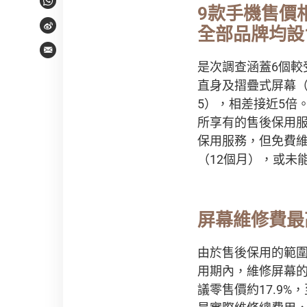
WhatsApp
9款手機售價
全部品牌均設
Weibo
Email
是次調查涵蓋6個較
直身及摺疊式屏幕（如
5），相差接近5倍
所享有的售後保用
保用服務，但免費
（12個月），或未
屏幕維修費最
由於售後保用的範
用期內，維修屏幕的
議零售價約17.9%