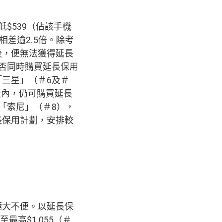
$539（佔該手機
相差逾2.5倍。除考
後，便無法獲得延長
否同時購買延長保用
三星」（＃6及＃
0天內，仍可購買延長
「索尼」（＃8），
長保用計劃，安排較
極大不便。以延長保
高$1,055（＃