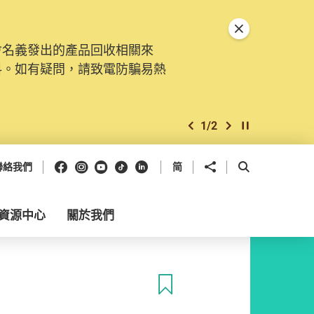
關閉特別通告
會名義發出的產品回收相關來
料。如有疑問，請致電防騙易熱
1
/
2
上一個
下一個
開始/暫停幻燈
Facebook
Instagram
Youtube
抖音
領英
分享到
開啟搜尋框
聯絡我們
简
資源中心
關於我們
收藏