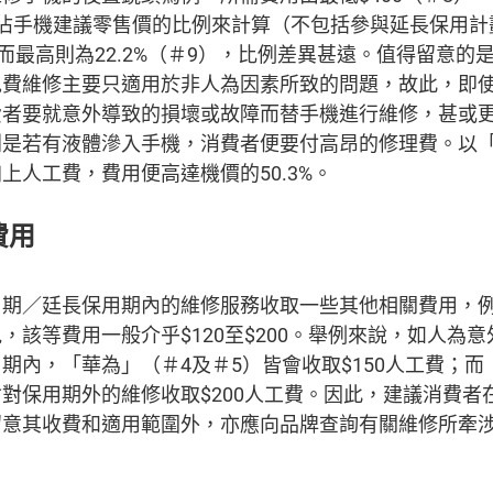
用佔手機建議零售價的比例來計算（不包括參與延長保用計
），而最高則為22.2%（＃9），比例差異甚遠。值得留意
免費維修主要只適用於非人為因素所致的問題，故此，即
費者要就意外導致的損壞或故障而替手機進行維修，甚或
別是若有液體滲入手機，消費者便要付高昂的修理費。以「
上人工費，費用便高達機價的50.3%。
費用
用期／廷長保用期內的維修服務收取一些其他相關費用，
，該等費用一般介乎$120至$200。舉例來說，如人為
期內，「華為」（＃4及＃5）皆會收取$150人工費；而
對保用期外的維修收取$200人工費。因此，建議消費者
留意其收費和適用範圍外，亦應向品牌查詢有關維修所牽
。