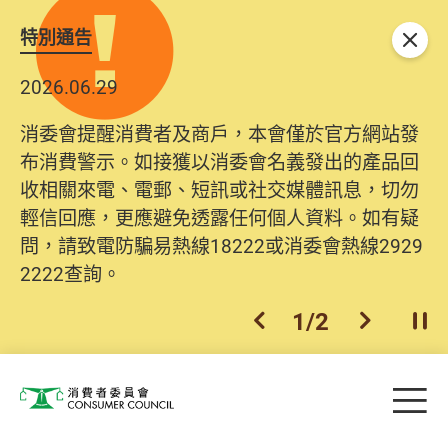
特別通告
關閉
2026.06.29
消委會提醒消費者及商戶，本會僅於官方網站發
布消費警示。如接獲以消委會名義發出的產品回
收相關來電、電郵、短訊或社交媒體訊息，切勿
輕信回應，更應避免透露任何個人資料。如有疑
問，請致電防騙易熱線18222或消委會熱線2929
2222查詢。
1
/
2
上一個
下一個
開
Skip to main content
目
消費者委員會