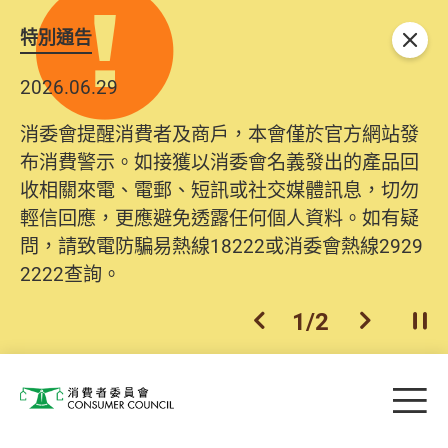
特別通告
關閉
2026.06.29
消委會提醒消費者及商戶，本會僅於官方網站發
布消費警示。如接獲以消委會名義發出的產品回
收相關來電、電郵、短訊或社交媒體訊息，切勿
輕信回應，更應避免透露任何個人資料。如有疑
問，請致電防騙易熱線18222或消委會熱線2929
2222查詢。
1
/
2
上一個
下一個
開
Skip to main content
目
消費者委員會