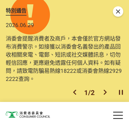
特別通告
關閉
2026.06.29
消委會提醒消費者及商戶，本會僅於官方網站發
布消費警示。如接獲以消委會名義發出的產品回
收相關來電、電郵、短訊或社交媒體訊息，切勿
輕信回應，更應避免透露任何個人資料。如有疑
問，請致電防騙易熱線18222或消委會熱線2929
2222查詢。
1
/
2
上一個
下一個
開
Skip to main content
目
消費者委員會