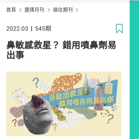
首頁
選擇月刊
過往期刊
收
2022.03
545期
鼻敏感救星？ 錯用噴鼻劑易
出事