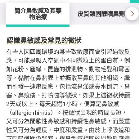
簡介鼻敏感及其藥
皮質類固醇噴鼻劑
物治療
簡介鼻敏感及其藥物治療
認識鼻敏感及常見的徵狀
有些人因四周環境的某些致敏原而會引起過敏反
應，可能是吸入空氣中不同微粒上的蛋白質，例
如花粉、塵蟎、昆蟲的排泄物、動物毛髮和霉菌
等，黏附在鼻黏膜上並擴散至鼻的其他組織，繼
而引發一連串反應，包括流鼻涕或鼻水倒流、鼻
塞、鼻痕癢、打噴嚏等徵狀，如果上述徵狀持續
2天或以上，每天超過1小時，便算是鼻敏感
（allergic rhinitis）。按徵狀出現的時間長短，
又可分為間歇性鼻敏感和持續性鼻敏感，而嚴重
性又可分為輕度、中度和嚴重。由於上呼吸道和
下呼吸道關係緊密，與鼻敏感相同的過敏反應機