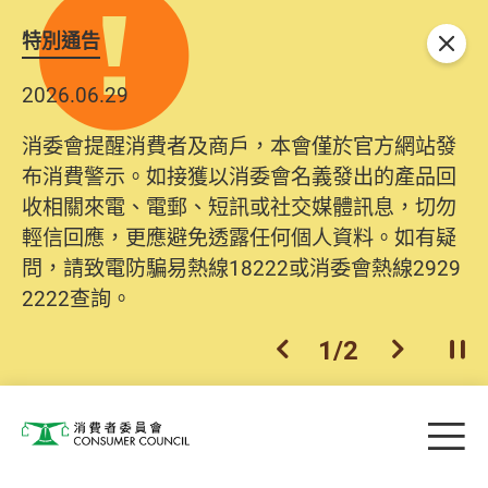
特別通告
關閉
2026.06.29
消委會提醒消費者及商戶，本會僅於官方網站發
布消費警示。如接獲以消委會名義發出的產品回
收相關來電、電郵、短訊或社交媒體訊息，切勿
輕信回應，更應避免透露任何個人資料。如有疑
問，請致電防騙易熱線18222或消委會熱線2929
2222查詢。
1
/
2
上一個
下一個
開
Skip to main content
目
消費者委員會