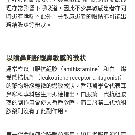
理亦常影響下呼吸道，因此不少鼻敏感患者亦同
時患有哮喘。此外，鼻敏感患者的眼睛亦可能出
現結膜炎等徵狀。
以噴鼻劑舒緩鼻敏感的徵狀
通常會以口服抗組胺（antihistamine）和白三烯
受體拮抗劑（leukotriene receptor antagonist）
的藥物舒緩輕微的過敏徵狀。香港醫學會代表耳
鼻喉科專科醫生周振權指出，口服第一代抗組胺
藥的副作用會使人昏昏欲睡，而口服第二代抗組
胺藥則沒有了此副作用。
第一代會較適合睡眠前服用，如長者服用須注意