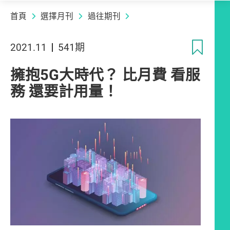
首頁
選擇月刊
過往期刊
收
2021.11
541期
擁抱5G大時代？ 比月費 看服
務 還要計用量！