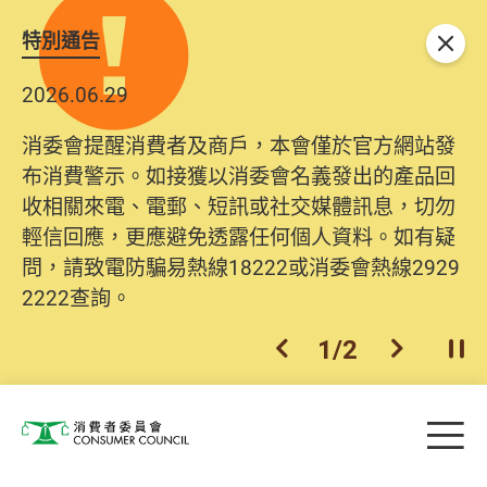
特別通告
關閉
2026.06.29
消委會提醒消費者及商戶，本會僅於官方網站發
布消費警示。如接獲以消委會名義發出的產品回
收相關來電、電郵、短訊或社交媒體訊息，切勿
輕信回應，更應避免透露任何個人資料。如有疑
問，請致電防騙易熱線18222或消委會熱線2929
2222查詢。
1
/
2
上一個
下一個
開
Skip to main content
目
消費者委員會