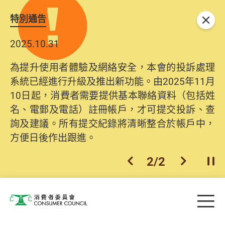
特別通告
關閉
2025.10.31
為提升使用者體驗及網絡安全，本會的投訴處理
系統已經進行升級及推出新功能。由2025年11月
10日起，消費者需要提供基本聯絡資料（包括姓
名、電郵及電話）註冊帳戶，才可提交投訴、查
詢及建議。所有提交紀錄將清晰整合於帳戶中，
方便日後作出跟進。
2
/
2
上一個
下一個
開
Skip to main content
目
消費者委員會