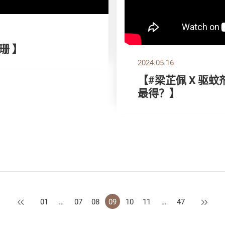
珊 】
2024.05.16
【#梁芷佩 X 驱
最得？】
上一页
下一页
01
…
07
08
09
10
11
…
47