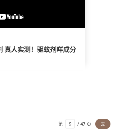
蚊剂 真人实测！驱蚊剂咩成分
第
/ 47 页
去