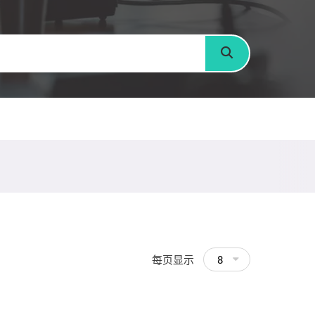
搜寻
每页显示
8