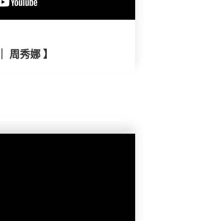
｜ 周秀娜 】