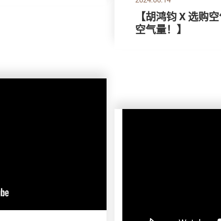
【胡鸿钧 X 选购
空气量！】