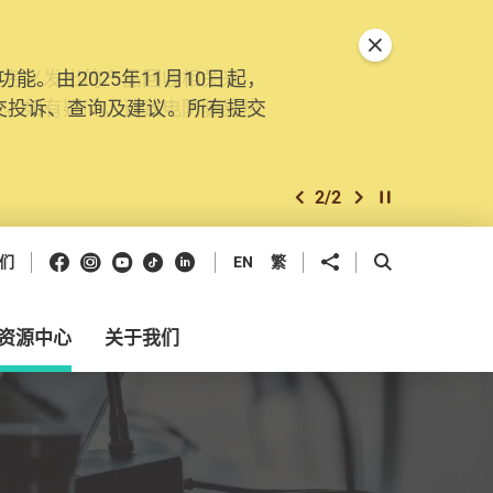
关闭特別通告
。由2025年11月10日起，
交投诉、查询及建议。所有提交
2
/
2
上一个
下一个
开始/暂停幻灯
Facebook
Instagram
Youtube
抖音
领英
分享到
开启搜寻框
们
EN
繁
资源中心
关于我们