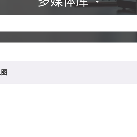
多媒体库
息图