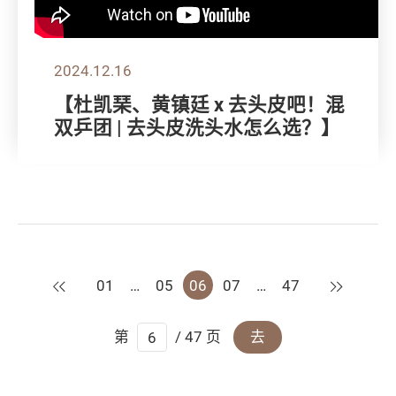
2024.12.16
【杜凯琹、黄镇廷 x 去头皮吧！混
双乒团 | 去头皮洗头水怎么选？】
上一页
下一页
01
…
05
06
07
…
47
第
/ 47 页
去