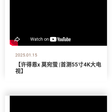
2025.01.15
【许得恩x 莫宛萤 |首测55寸4K大电
视】