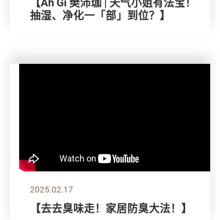
【Ah Gi 樊沛珈 | 天气小姐有法宝！
抽湿、净化一「部」到位？】
2025.02.17
【去去臭味走！家居防臭大法！】