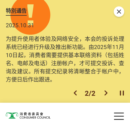
特別通告
关闭
2025.10.31
为提升使用者体验及网络安全，本会的投诉处理
系统已经进行升级及推出新功能。由2025年11月
10日起，消费者需要提供基本联络资料（包括姓
名、电邮及电话）注册帐户，才可提交投诉、查
询及建议。所有提交纪录将清晰整合于帐户中，
方便日后作出跟进。
2
/
2
上一个
下一个
开
Skip to main content
目
消费者委员会