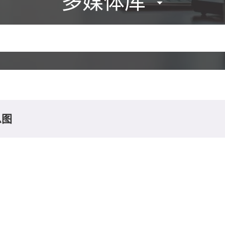
多媒体库
息图