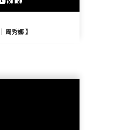
｜ 周秀娜 】