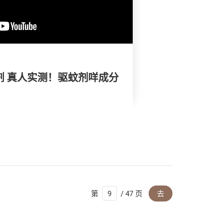
蚊剂 真人实测！驱蚊剂咩成分
第
/ 47 页
去