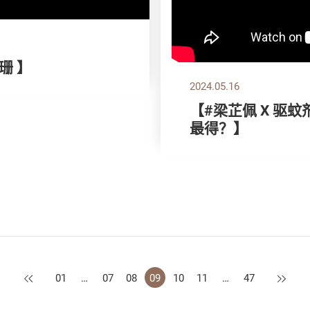
珊 】
2024.05.16
【#梁芷佩 X 驱
最得？】
上一页
下一页
01
…
07
08
09
10
11
…
47