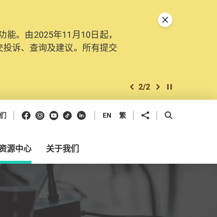
关闭特別通告
。由2025年11月10日起，
交投诉、查询及建议。所有提交
2
/
2
上一个
下一个
开始/暂停幻灯
Facebook
Instagram
Youtube
抖音
领英
分享到
开启搜寻框
们
EN
繁
资源中心
关于我们