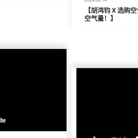
【胡鸿钧 X 选购
空气量！】