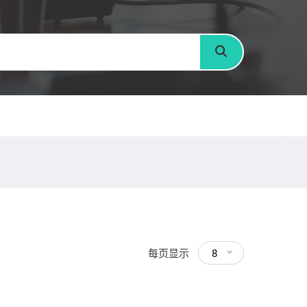
搜寻
每页显示
8