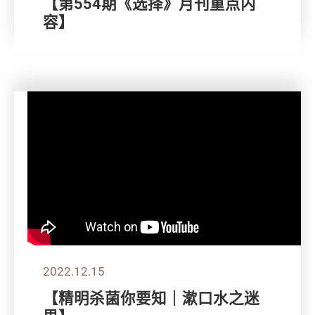
【第554期《选择》月刊重点内
容】
2022.12.15
【精明杀菌你要知｜漱口水之迷