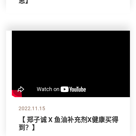
思】
2022.11.15
【 郑子诚 X 鱼油补充剂X健康买得
到？】