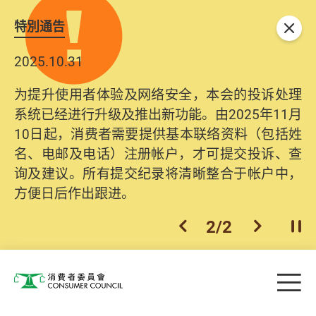
特別通告
关闭
2025.10.31
为提升使用者体验及网络安全，本会的投诉处理
系统已经进行升级及推出新功能。由2025年11月
10日起，消费者需要提供基本联络资料（包括姓
名、电邮及电话）注册帐户，才可提交投诉、查
询及建议。所有提交纪录将清晰整合于帐户中，
方便日后作出跟进。
2
/
2
上一个
下一个
开
Skip to main content
目
消费者委员会