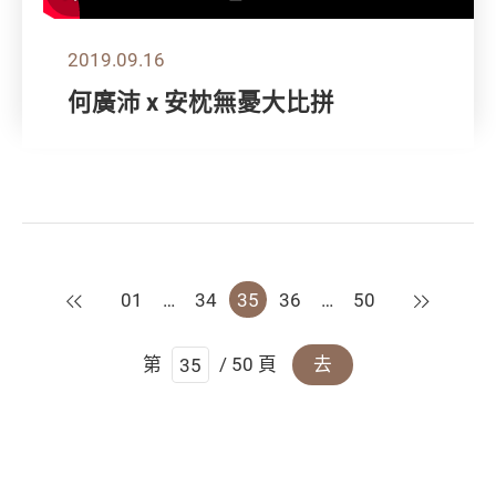
2019.09.16
何廣沛 x 安枕無憂大比拼
上一頁
下一頁
01
…
34
35
36
…
50
第
/ 50 頁
去