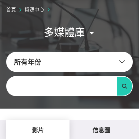
首頁
資源中心
多媒體庫
所有年份
關鍵字
搜尋
影片
信息圖