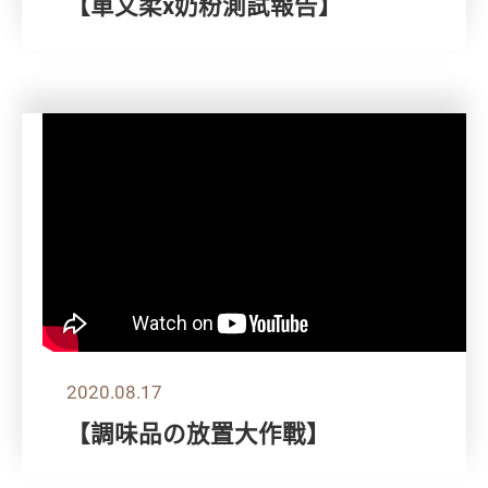
【單文柔x奶粉測試報告】
2020.08.17
【調味品の放置大作戰】