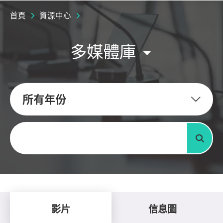
首頁
資源中心
多媒體庫
所有年份
關鍵字
搜尋
影片
信息圖