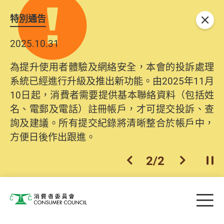
特別通告
關閉
2025.10.31
為提升使用者體驗及網絡安全，本會的投訴處理
系統已經進行升級及推出新功能。由2025年11月
10日起，消費者需要提供基本聯絡資料（包括姓
名、電郵及電話）註冊帳戶，才可提交投訴、查
詢及建議。所有提交紀錄將清晰整合於帳戶中，
方便日後作出跟進。
2
/
2
上一個
下一個
開
Skip to main content
目
消費者委員會