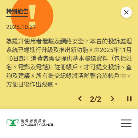
特別通告
關閉
2025.10.31
為提升使用者體驗及網絡安全，本會的投訴處理
系統已經進行升級及推出新功能。由2025年11月
10日起，消費者需要提供基本聯絡資料（包括姓
名、電郵及電話）註冊帳戶，才可提交投訴、查
詢及建議。所有提交紀錄將清晰整合於帳戶中，
方便日後作出跟進。
2
/
2
上一個
下一個
開
Skip to main content
目
消費者委員會