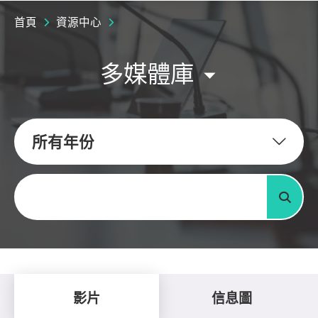
首頁
資源中心
多媒體庫
所有年份
關鍵字
搜尋
影片
信息圖