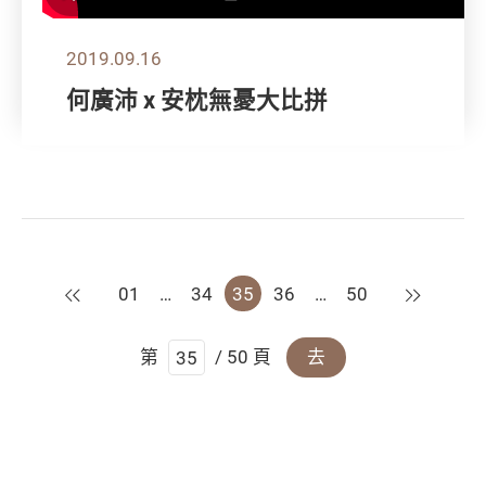
2019.09.16
何廣沛 x 安枕無憂大比拼
上一頁
下一頁
01
…
34
35
36
…
50
第
/ 50 頁
去