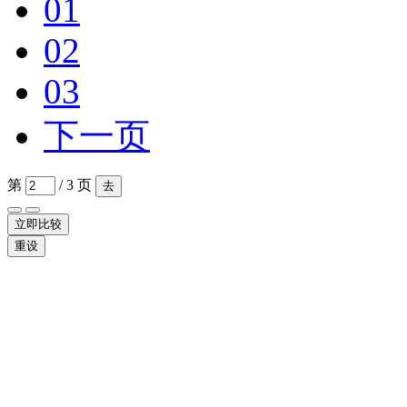
01
02
03
下一页
第
/ 3 页
去
立即比较
重设