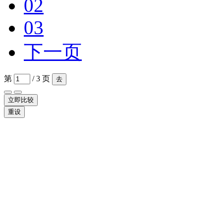
02
03
下一页
第
/ 3 页
去
立即比较
重设