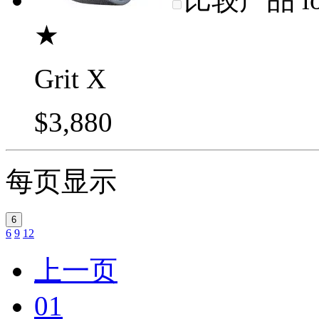
★
Grit X
$3,880
每页显示
6
6
9
12
上一页
01