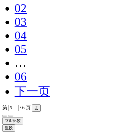
02
03
04
05
…
06
下一页
第
/ 6 页
去
立即比较
重设