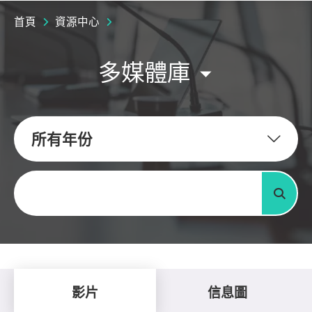
首頁
資源中心
多媒體庫
所有年份
關鍵字
搜尋
影片
信息圖