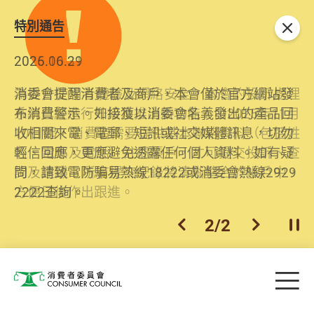
特別通告
關閉
2026.06.29
2025.10.31
消委會提醒消費者及商戶，本會僅於官方網站發
為提升使用者體驗及網絡安全，本會的投訴處理
布消費警示。如接獲以消委會名義發出的產品回
系統已經進行升級及推出新功能。由2025年11月
收相關來電、電郵、短訊或社交媒體訊息，切勿
10日起，消費者需要提供基本聯絡資料（包括姓
輕信回應，更應避免透露任何個人資料。如有疑
名、電郵及電話）註冊帳戶，才可提交投訴、查
問，請致電防騙易熱線18222或消委會熱線2929
詢及建議。所有提交紀錄將清晰整合於帳戶中，
2222查詢。
方便日後作出跟進。
2
/
2
上一個
下一個
開
Skip to main content
目
消費者委員會