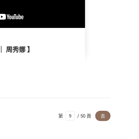
｜ 周秀娜 】
第
/ 50 頁
去