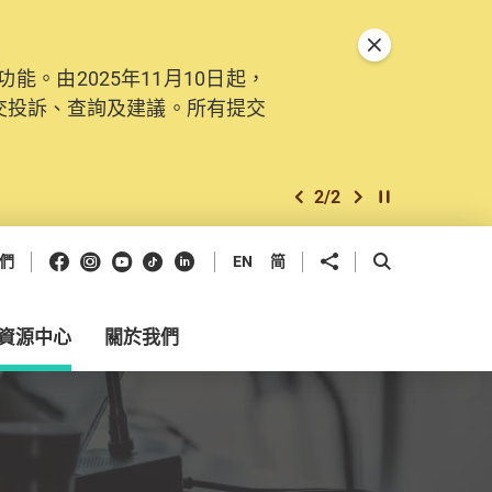
關閉特別通告
。由2025年11月10日起，
交投訴、查詢及建議。所有提交
2
/
2
上一個
下一個
開始/暫停幻燈
Facebook
Instagram
Youtube
抖音
領英
分享到
開啟搜尋框
們
EN
简
資源中心
關於我們