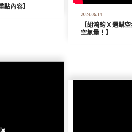
刊重點內容】
2024.06.14
【胡鴻鈞 X 選購
空氣量！】