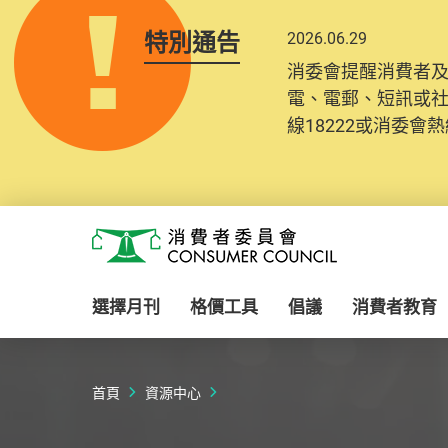
特別通告
2026.06.29
2025.10.31
消委會提醒消費者
為提升使用者體驗及
電、電郵、短訊或
消費者需要提供基
線18222或消委會熱線
紀錄將清晰整合於
Skip to main content
消費者委員會
選擇月刊
格價工具
倡議
消費者教育
首頁
資源中心