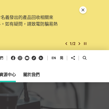
關閉特別通告
會名義發出的產品回收相關來
。由2025年11月10日起，
料。如有疑問，請致電防騙易熱
交投訴、查詢及建議。所有提交
2
/
2
上一個
下一個
開始/暫停幻燈
Facebook
Instagram
Youtube
抖音
領英
分享到
開啟搜尋框
們
EN
简
資源中心
關於我們