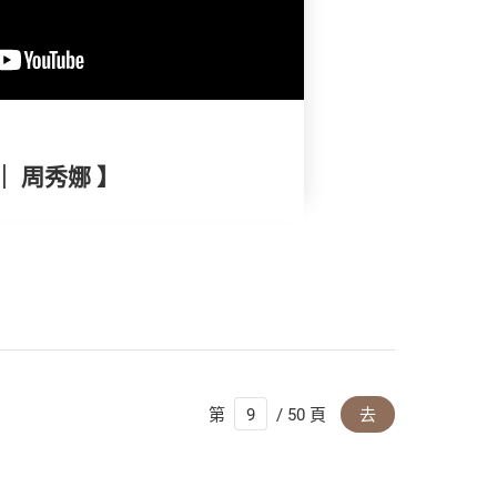
｜ 周秀娜 】
第
/ 50 頁
去