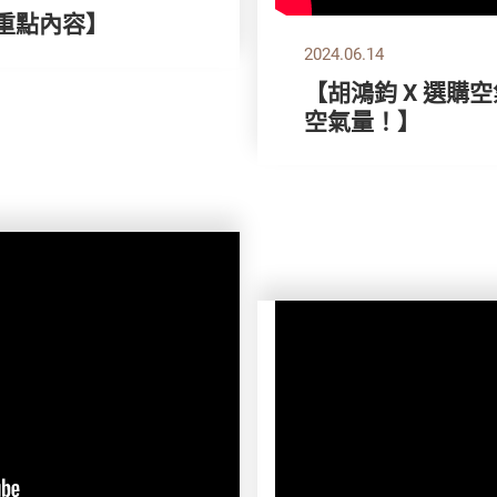
刊重點內容】
2024.06.14
【胡鴻鈞 X 選購
空氣量！】