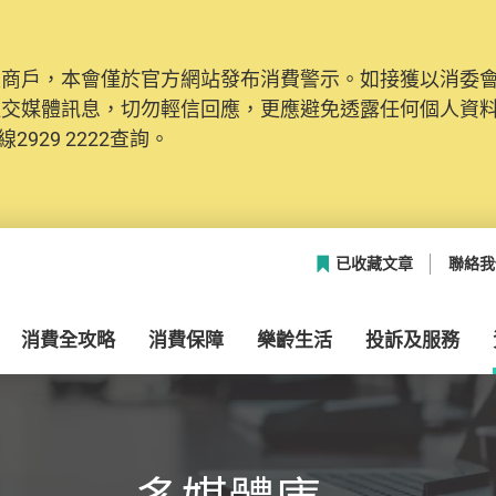
及商戶，本會僅於官方網站發布消費警示。如接獲以消委
網絡安全，本會的投訴處理系統已經進行升級及推出新功能
社交媒體訊息，切勿輕信回應，更應避免透露任何個人資
本聯絡資料（包括姓名、電郵及電話）註冊帳戶，才可提
2929 2222查詢。
帳戶中，方便日後作出跟進。
已收藏文章
聯絡我
消費全攻略
消費保障
樂齡生活
投訴及服務